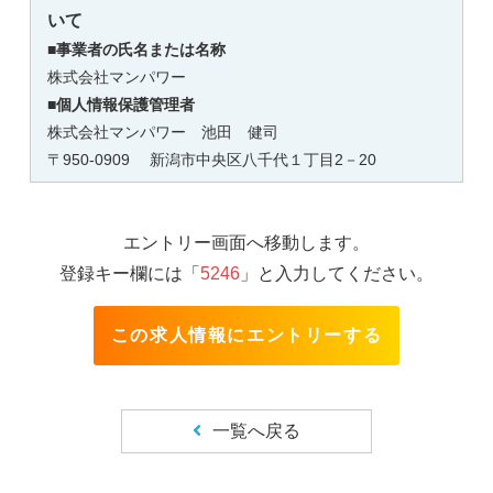
いて
■事業者の氏名または名称
株式会社マンパワー
■個人情報保護管理者
株式会社マンパワー 池田 健司
〒950-0909 新潟市中央区八千代１丁目2－20
TEL：025-246-5952 E-mail：
ikeda2895@mpniigata.jp
受付時間：土日祝を除く9：00～17：00
■個人情報の利用目的
エントリー画面へ移動します。
取得した個人情報は、プロフィール登録、面接、登録の
登録キー欄には「
5246
」と入力してください。
判断及び手続き、問い合わせ対応等に利用します。
■個人情報の第三者提供について
この求人情報にエントリーする
本人の同意がある場合または法令に基づく場合を除き、
取得した個人情報を第三者に提供することはありませ
ん。
一覧へ戻る
■個人情報の取扱いの委託について
取得した個人情報の取扱いの全部または一部を委託する
ことがあります。