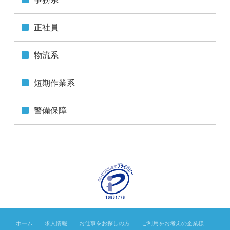
かつ適切な措置を講じます。
このサイトは、SSL（Secure Socket Layer）による暗号
正社員
化措置を講じています。
■個人情報保護方針
物流系
当社ホームページの個人情報保護方針をご覧ください。
短期作業系
警備保障
ホーム
求人情報
お仕事をお探しの方
ご利用をお考えの企業様