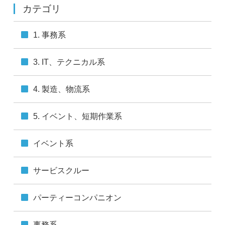
カテゴリ
■開示対象個人情報の開示等および問合せ窓口について
本人からの求めにより、当社が保有する開示対象個人情
1. 事務系
報の利用目的の通知・開示・内容の訂正・追加または削
除・利用の停止・消去（「開示等」といいます。）に応
じます。
3. IT、テクニカル系
開示等の手続きについては、こちら
（
https://mpniigata.jp/documents/pdf/privacy.pdf
）をご
4. 製造、物流系
覧ください。
■個人情報を入力するにあたっての注意事項
5. イベント、短期作業系
必須項目をご入力いただけない場合は、プロフィール登
録ができません。あらかじめご了承ください。
イベント系
■本人が容易に認識できない方法による個人情報の取得
クッキーやウェブビーコン等を用いるなどして、本人が
サービスクルー
容易に認識できない方法による個人情報の取得は行って
おりません。
パーティーコンパニオン
■個人情報の安全管理措置について
取得した個人情報については、漏えい、滅失またはき損
事務系
の防止と是正、その他個人情報の安全管理のために必要