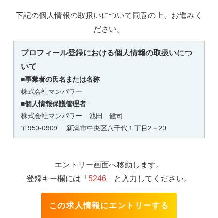
下記の個人情報の取扱いについて同意の上、お進みく
ださい。
プロフィール登録における個人情報の取扱いにつ
いて
■事業者の氏名または名称
株式会社マンパワー
■個人情報保護管理者
株式会社マンパワー 池田 健司
〒950-0909 新潟市中央区八千代１丁目2－20
TEL：025-246-5952 E-mail：
ikeda2895@mpniigata.jp
受付時間：土日祝を除く9：00～17：00
■個人情報の利用目的
エントリー画面へ移動します。
取得した個人情報は、プロフィール登録、面接、登録の
登録キー欄には「
5246
」と入力してください。
判断及び手続き、問い合わせ対応等に利用します。
■個人情報の第三者提供について
この求人情報にエントリーする
本人の同意がある場合または法令に基づく場合を除き、