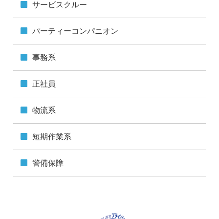
サービスクルー
容易に認識できない方法による個人情報の取得は行って
おりません。
パーティーコンパニオン
■個人情報の安全管理措置について
取得した個人情報については、漏えい、滅失またはき損
事務系
の防止と是正、その他個人情報の安全管理のために必要
かつ適切な措置を講じます。
このサイトは、SSL（Secure Socket Layer）による暗号
正社員
化措置を講じています。
■個人情報保護方針
物流系
当社ホームページの個人情報保護方針をご覧ください。
短期作業系
警備保障