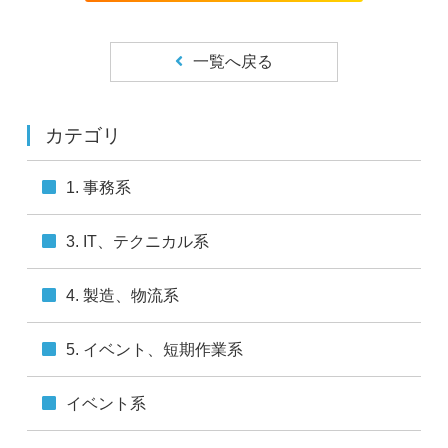
取得した個人情報を第三者に提供することはありませ
ん。
一覧へ戻る
■個人情報の取扱いの委託について
取得した個人情報の取扱いの全部または一部を委託する
ことがあります。
カテゴリ
■開示対象個人情報の開示等および問合せ窓口について
本人からの求めにより、当社が保有する開示対象個人情
1. 事務系
報の利用目的の通知・開示・内容の訂正・追加または削
除・利用の停止・消去（「開示等」といいます。）に応
じます。
3. IT、テクニカル系
開示等の手続きについては、こちら
（
https://mpniigata.jp/documents/pdf/privacy.pdf
）をご
4. 製造、物流系
覧ください。
■個人情報を入力するにあたっての注意事項
5. イベント、短期作業系
必須項目をご入力いただけない場合は、プロフィール登
録ができません。あらかじめご了承ください。
イベント系
■本人が容易に認識できない方法による個人情報の取得
クッキーやウェブビーコン等を用いるなどして、本人が