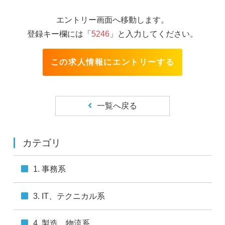
受付時間：土日祝を除く9：00～17：00
■個人情報の利用目的
エントリー画面へ移動します。
取得した個人情報は、プロフィール登録、面接、登録の
登録キー欄には「
5246
」と入力してください。
判断及び手続き、問い合わせ対応等に利用します。
■個人情報の第三者提供について
この求人情報にエントリーする
本人の同意がある場合または法令に基づく場合を除き、
取得した個人情報を第三者に提供することはありませ
ん。
一覧へ戻る
■個人情報の取扱いの委託について
取得した個人情報の取扱いの全部または一部を委託する
ことがあります。
カテゴリ
■開示対象個人情報の開示等および問合せ窓口について
本人からの求めにより、当社が保有する開示対象個人情
1. 事務系
報の利用目的の通知・開示・内容の訂正・追加または削
除・利用の停止・消去（「開示等」といいます。）に応
じます。
3. IT、テクニカル系
開示等の手続きについては、こちら
（
https://mpniigata.jp/documents/pdf/privacy.pdf
）をご
4. 製造、物流系