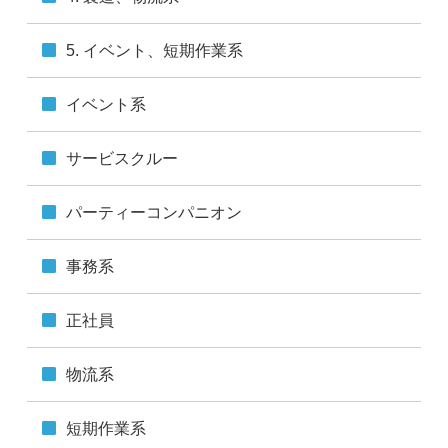
覧ください。
■個人情報を入力するにあたっての注意事項
5. イベント、短期作業系
必須項目をご入力いただけない場合は、プロフィール登
録ができません。あらかじめご了承ください。
イベント系
■本人が容易に認識できない方法による個人情報の取得
クッキーやウェブビーコン等を用いるなどして、本人が
サービスクルー
容易に認識できない方法による個人情報の取得は行って
おりません。
パーティーコンパニオン
■個人情報の安全管理措置について
取得した個人情報については、漏えい、滅失またはき損
事務系
の防止と是正、その他個人情報の安全管理のために必要
かつ適切な措置を講じます。
このサイトは、SSL（Secure Socket Layer）による暗号
正社員
化措置を講じています。
■個人情報保護方針
物流系
当社ホームページの個人情報保護方針をご覧ください。
短期作業系